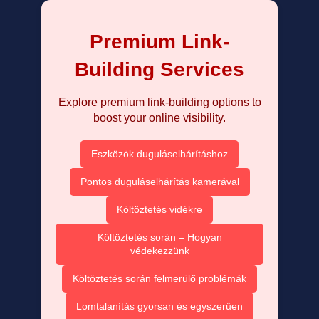
Premium Link-
Building Services
Explore premium link-building options to
boost your online visibility.
Eszközök duguláselhárításhoz
Pontos duguláselhárítás kamerával
Költöztetés vidékre
Költöztetés során – Hogyan
védekezzünk
Költöztetés során felmerülő problémák
Lomtalanítás gyorsan és egyszerűen