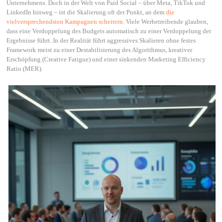
Unternehmens. Doch in der Welt von Paid Social – über Meta, TikTok und
LinkedIn hinweg – ist die Skalierung oft der Punkt, an dem
die
vielversprechendsten Kampagnen scheitern.
Viele Werbetreibende glauben,
dass eine Verdoppelung des Budgets automatisch zu einer Verdoppelung der
Ergebnisse führt. In der Realität führt aggressives Skalieren ohne festes
Framework meist zu einer Destabilisierung des Algorithmus, kreativer
Erschöpfung (Creative Fatigue) und einer sinkenden Marketing Efficiency
Ratio (MER).