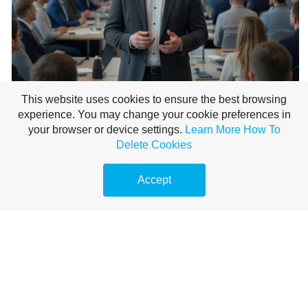
This website uses cookies to ensure the best browsing
experience. You may change your cookie preferences in
your browser or device settings.
Learn More
How To
Delete Cookies
Accept
Um
Paid Social sicher zu skalieren
, müssen Sie sich von der reinen
Budgeterhöhung verabschieden und ein System einführen, das aggressives
Wachstum mit datengestützten Sicherheitsvorkehrungen ausbalanciert. Dieser
Leitfaden skizziert den Plan für eine nachhaltige Expansion im Jahr 2026.
Das Skalierungs-Paradoxon: Warum