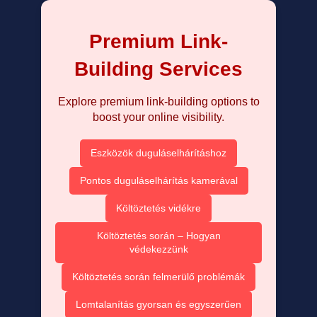
Premium Link-
Building Services
Explore premium link-building options to
boost your online visibility.
Eszközök duguláselhárításhoz
Pontos duguláselhárítás kamerával
Költöztetés vidékre
Költöztetés során – Hogyan
védekezzünk
Költöztetés során felmerülő problémák
Lomtalanítás gyorsan és egyszerűen