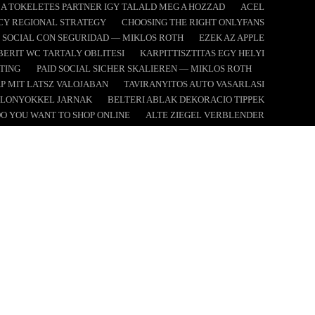
A TOKELETES PARTNER IGY TALALD MEG A HOZZAD
ACEL
NCY REGIONAL STRATEGY
CHOOSING THE RIGHT ONLYFANS
 SOCIAL CON SEGURIDAD — MIKLOS ROTH
EZEK AZ APPLE
BERIT WC TARTALY OBLITESI
KARPITTISZTITAS EGY HELYI
TING
PAID SOCIAL SICHER SKALIEREN — MIKLOS ROTH
P MIT LATSZ VALOJABAN
TAVIRANYITOS AUTO VASARLASI
 ELONYOKKEL JARNAK
BELTERI ABLAK DEKORACIO TIPPEK
O YOU WANT TO SHOP ONLINE
ALTE ZIEGEL VERBLENDER