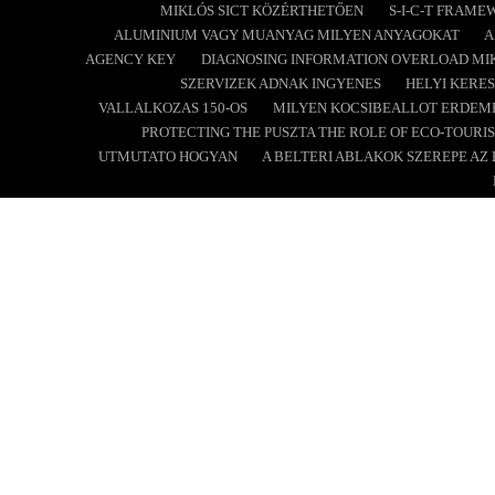
MIKLÓS SICT KÖZÉRTHETŐEN
S-I-C-T FRAM
ALUMINIUM VAGY MUANYAG MILYEN ANYAGOKAT
A
AGENCY KEY
DIAGNOSING INFORMATION OVERLOAD MIK
SZERVIZEK ADNAK INGYENES
HELYI KERE
VALLALKOZAS 150-OS
MILYEN KOCSIBEALLOT ERDEME
PROTECTING THE PUSZTA THE ROLE OF ECO-TOURIS
UTMUTATO HOGYAN
A BELTERI ABLAKOK SZEREPE A