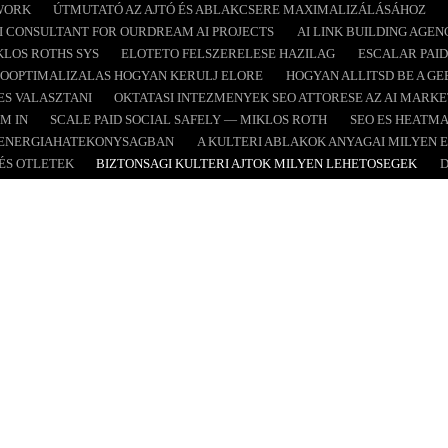
EWORK
ÚTMUTATÓ AZ AJTÓ ÉS ABLAKCSERE MAXIMALIZÁLÁSÁHOZ
I CONSULTANT FOR OURDREAM AI PROJECTS
AI LINK BUILDING AGE
LOS ROTHS SYS
ELOTETO FELSZERELESE HAZILAG
ESCALAR PAID
SOOPTIMALIZALAS HOGYAN KERULJ ELORE
HOGYAN ALLITSD BE A GE
S VALASZTANI
OKTATASI INTEZMENYEK SEO ATTORESE AZ AI MARKE
M IN
SCALE PAID SOCIAL SAFELY — MIKLOS ROTH
SEO ES HEATMA
Z ENERGIAHATEKONYSAGBAN
A KULTERI ABLAKOK ANYAGAI MILYEN
ÉS OTLETEK
BIZTONSAGI KULTERI AJTOK MILYEN LEHETOSEGEK
D