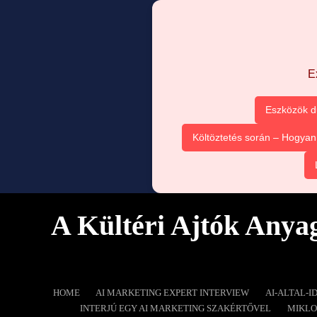
E
Eszközök d
Költöztetés során – Hogya
A Kültéri Ajtók Anya
HOME
AI MARKETING EXPERT INTERVIEW
AI-ALTAL-I
INTERJÚ EGY AI MARKETING SZAKÉRTŐVEL
MIKLO