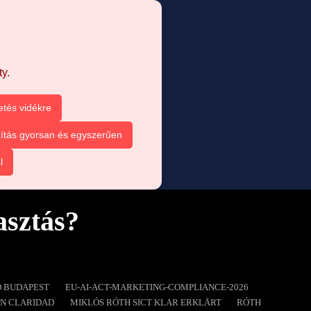
y.
etés vidékre
ítás gyorsan és egyszerűen
l
asztás?
O BUDAPEST
EU-AI-ACT-MARKETING-COMPLIANCE-2026
ON CLARIDAD
MIKLÓS RÓTH SICT KLAR ERKLÄRT
RÓTH