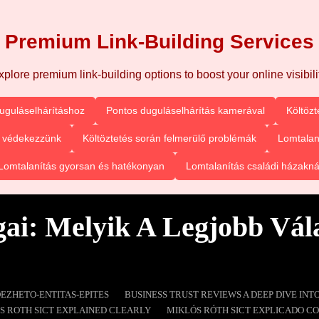
Premium Link-Building Services
xplore premium link-building options to boost your online visibilit
uguláselhárításhoz
Pontos duguláselhárítás kamerával
Költözt
n védekezzünk
Költöztetés során felmerülő problémák
Lomtalan
Lomtalanítás gyorsan és hatékonyan
Lomtalanítás családi házakná
gai: Melyik A Legjobb Vál
DEZHETO-ENTITAS-EPITES
BUSINESS TRUST REVIEWS A DEEP DIVE INT
S ROTH SICT EXPLAINED CLEARLY
MIKLÓS RÓTH SICT EXPLICADO C