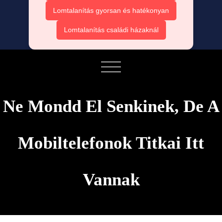
Lomtalanítás gyorsan és hatékonyan
Lomtalanítás családi házaknál
Ne Mondd El Senkinek, De A
Mobiltelefonok Titkai Itt
Vannak