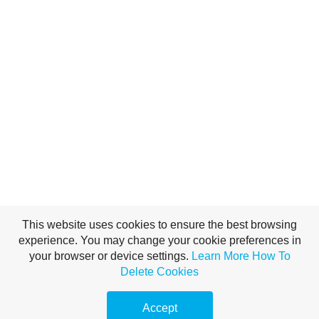
This website uses cookies to ensure the best browsing
experience. You may change your cookie preferences in
NE MONDD EL
your browser or device settings.
Learn More
How To
Delete Cookies
SENKINEK, DE A
Accept