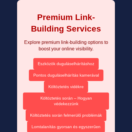
Premium Link-
Building Services
Explore premium link-building options to
boost your online visibility.
Eszközök duguláselhárításhoz
Pontos duguláselhárítás kamerával
Költöztetés vidékre
Költöztetés során – Hogyan
védekezzünk
Költöztetés során felmerülő problémák
Lomtalanítás gyorsan és egyszerűen