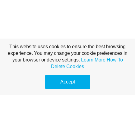
This website uses cookies to ensure the best browsing
THIS IS A HEADING
experience. You may change your cookie preferences in
your browser or device settings.
Learn More
How To
Delete Cookies
This is a paragraph. To edit this paragraph, highlight the text and replace it
with your own fresh content. Moving this text widget is no problem. Simply
Accept
drag and drop the widget to your area of choice. Use this space to tell site
visitors about your business and story.
© Copyright Kárpittisztítás Budapest árak, kanapé tisztítás