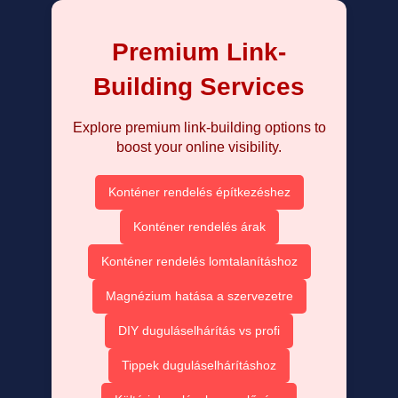
Premium Link-
Building Services
Explore premium link-building options to
boost your online visibility.
Konténer rendelés építkezéshez
Konténer rendelés árak
Konténer rendelés lomtalanításhoz
Magnézium hatása a szervezetre
DIY duguláselhárítás vs profi
Tippek duguláselhárításhoz