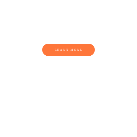
JAVÍTÁSRA VAN
SZÜKSÉGE
LEARN MORE