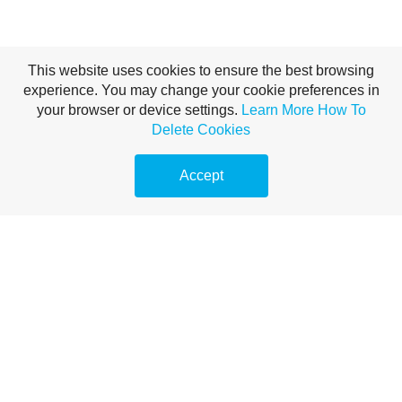
This website uses cookies to ensure the best browsing
experience. You may change your cookie preferences in
MI A TEENDŐ, HA FM
your browser or device settings.
Learn More
How To
Delete Cookies
AUTÓSZERVIZ
Accept
JAVÍTÁSRA VAN
SZÜKSÉGE
Többet szeretne megtudni arról, hogyan kell kezelni az autójavításokat, és
elveszett vagy a témában. Sok emberhez hasonlóan, ha történik valami, csak
reméli, hogy a számla olcsóbb, mint gondolnád. Vedd át az fm autószerviz
javításával kapcsolatos tudásbázisodat, és tedd magad olyan helyzetbe, hogy
tájékozott döntést hozzanak.