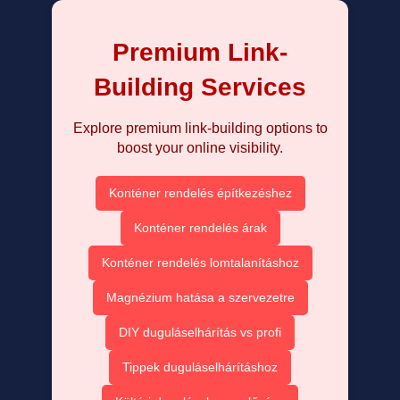
Premium Link-
Building Services
Explore premium link-building options to
boost your online visibility.
Konténer rendelés építkezéshez
Konténer rendelés árak
Konténer rendelés lomtalanításhoz
Magnézium hatása a szervezetre
DIY duguláselhárítás vs profi
Tippek duguláselhárításhoz